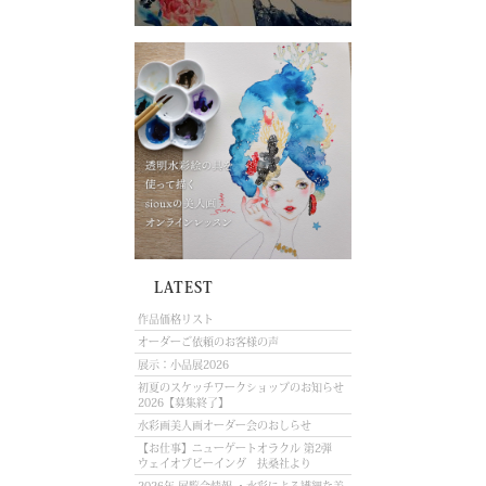
LATEST
作品価格リスト
オーダーご依頼のお客様の声
展示：小品展2026
初夏のスケッチワークショップのお知らせ
2026【募集終了】
水彩画美人画オーダー会のおしらせ
【お仕事】ニューゲートオラクル 第2弾
ウェイオブビーイング 扶桑社より