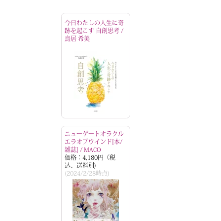
今日わたしの人生に奇
跡を起こす 自創思考 /
鳥居 希美
ニューゲートオラクル
エラオブウインド[本/
雑誌] / MACO
価格：4,180円（税
込、送料別)
(2024/2/28時点)