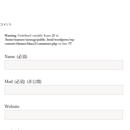
コメント
Warning
: Undefined variable $user_ID in
/home/maruro/sioux.jp/public_html/wordpress/wp-
content/themes/blass2/comments.php
on line
77
Name (必須)
Mail (必須) (非公開)
Website