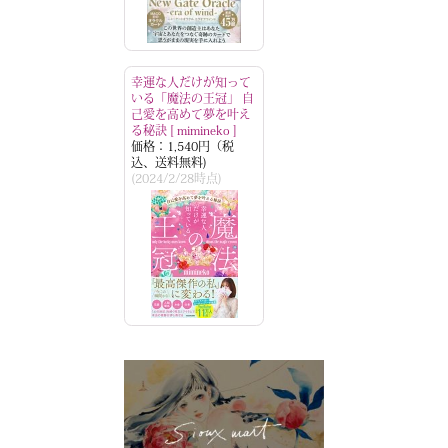
幸運な人だけが知って
いる「魔法の王冠」 自
己愛を高めて夢を叶え
る秘訣 [ mimineko ]
価格：1,540円（税
込、送料無料)
(2024/2/28時点)