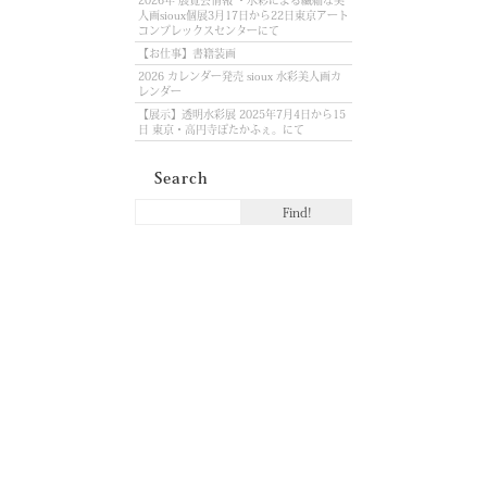
2026年 展覧会情報 ・水彩による繊細な美
人画sioux個展3月17日から22日東京アート
コンプレックスセンターにて
【お仕事】書籍装画
2026 カレンダー発売 sioux 水彩美人画カ
レンダー
【展示】透明水彩展 2025年7月4日から15
日 東京・高円寺ぽたかふぇ。にて
Search