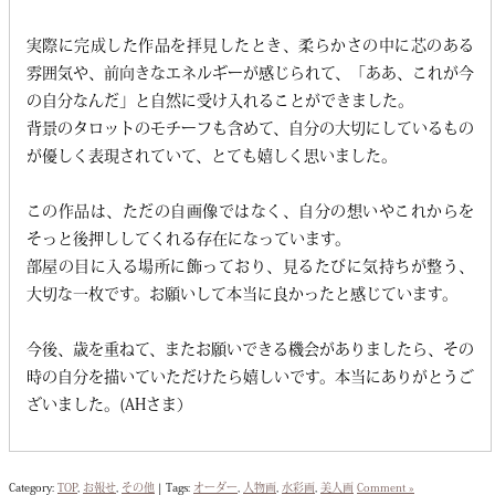
実際に完成した作品を拝見したとき、柔らかさの中に芯のある
雰囲気や、前向きなエネルギーが感じられて、「ああ、これが今
の自分なんだ」と自然に受け入れることができました。
背景のタロットのモチーフも含めて、自分の大切にしているもの
が優しく表現されていて、とても嬉しく思いました。
この作品は、ただの自画像ではなく、自分の想いやこれからを
そっと後押ししてくれる存在になっています。
部屋の目に入る場所に飾っており、見るたびに気持ちが整う、
大切な一枚です。お願いして本当に良かったと感じています。
今後、歳を重ねて、またお願いできる機会がありましたら、その
時の自分を描いていただけたら嬉しいです。本当にありがとうご
ざいました。(AHさま）
Category:
TOP
,
お報せ
,
その他
|
Tags:
オーダー
,
人物画
,
水彩画
,
美人画
Comment »