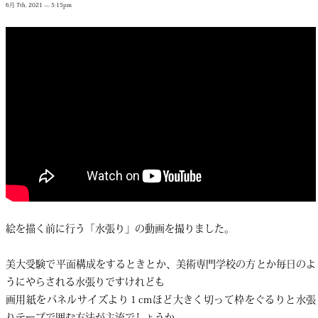
6月 7th, 2021 — 5:15pm
絵を描く前に行う「水張り」の動画を撮りました。
美大受験で平面構成をするときとか、美術専門学校の方とか毎日のよ
うにやらされる水張りですけれども
画用紙をパネルサイズより１cmほど大きく切って枠をぐるりと水張
りテープで囲む方法が主流でしょうか。