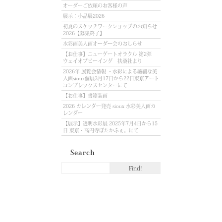
オーダーご依頼のお客様の声
展示：小品展2026
初夏のスケッチワークショップのお知らせ
2026【募集終了】
水彩画美人画オーダー会のおしらせ
【お仕事】ニューゲートオラクル 第2弾
ウェイオブビーイング 扶桑社より
2026年 展覧会情報 ・水彩による繊細な美
人画sioux個展3月17日から22日東京アート
コンプレックスセンターにて
【お仕事】書籍装画
2026 カレンダー発売 sioux 水彩美人画カ
レンダー
【展示】透明水彩展 2025年7月4日から15
日 東京・高円寺ぽたかふぇ。にて
Search