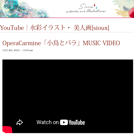
YouTube｜水彩イラスト・ 美人画[sioux]
OperaCarmine「小鳥とバラ」MUSIC VIDEO
12月 4th, 2023 — 10:01am