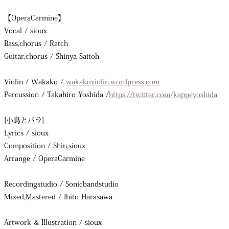
【OperaCarmine】
Vocal / sioux
Bass,chorus / Ratch
Guitar,chorus / Shinya Saitoh
Violin / Wakako /
wakakoviolin.wordpress.com
Percussion / Takahiro Yoshida /
https://twitter.com/kappeyoshida
[小鳥とバラ]
Lyrics / sioux
Composition / Shin,sioux
Arrange / OperaCarmine
Recordingstudio / Sonicbandstudio
Mixed,Mastered / Ihito Harasawa
Artwork & Illustration / sioux