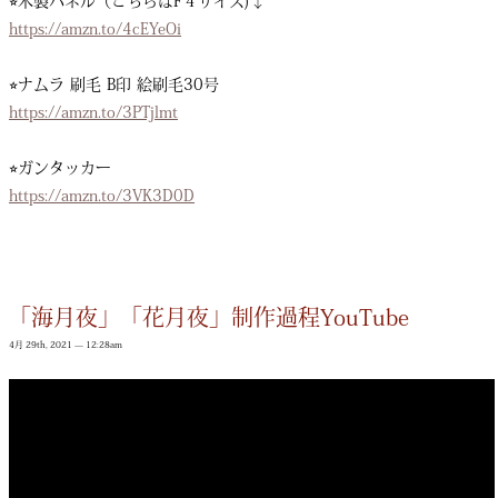
⭐︎木製パネル（こちらはF４サイズ)↓
https://amzn.to/4cEYeOi
⭐︎ナムラ 刷毛 B印 絵刷毛30号
https://amzn.to/3PTjlmt
⭐︎ガンタッカー
https://amzn.to/3VK3D0D
「海月夜」「花月夜」制作過程YouTube
4月 29th, 2021 — 12:28am