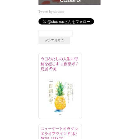
Tweets by siouxco
今日わたしの人生に奇
跡を起こす 自創思考 /
鳥居 希美
ニューゲートオラクル
エラオブウインド[本/
雑誌] / MACO