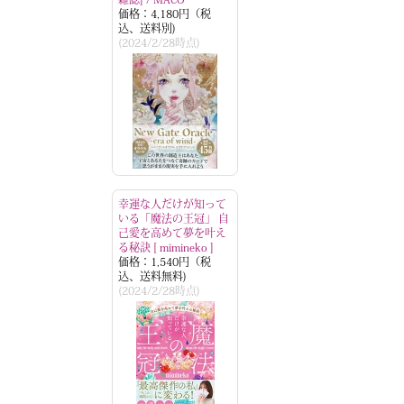
価格：4,180円（税
込、送料別)
(2024/2/28時点)
幸運な人だけが知って
いる「魔法の王冠」 自
己愛を高めて夢を叶え
る秘訣 [ mimineko ]
価格：1,540円（税
込、送料無料)
(2024/2/28時点)