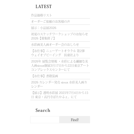
LATEST
作品価格リスト
オーダーご依頼のお客様の声
展示：小品展2026
初夏のスケッチワークショップのお知らせ
2026【募集終了】
水彩画美人画オーダー会のおしらせ
【お仕事】ニューゲートオラクル 第2弾
ウェイオブビーイング 扶桑社より
2026年 展覧会情報 ・水彩による繊細な美
人画sioux個展3月17日から22日東京アート
コンプレックスセンターにて
【お仕事】書籍装画
2026 カレンダー発売 sioux 水彩美人画カ
レンダー
【展示】透明水彩展 2025年7月4日から15
日 東京・高円寺ぽたかふぇ。にて
Search