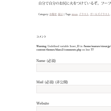
自分で自分のお尻に火をつけているぞ。フー
Category:
お報せ
,
展示
|
Tags:
sioux
,
イラスト
,
ガールズイラスト
,
コメント
Warning
: Undefined variable $user_ID in
/home/maruro/sioux.jp
content/themes/blass2/comments.php
on line
77
Name (必須)
Mail (必須) (非公開)
Website