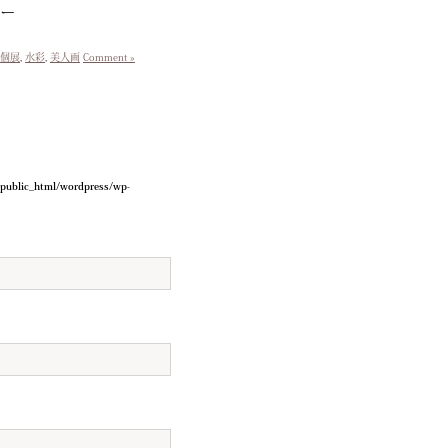
フー
個展
,
水彩
,
美人画
Comment »
/public_html/wordpress/wp-