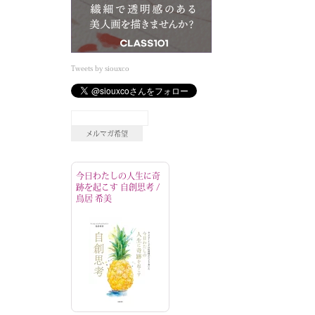
Tweets by siouxco
今日わたしの人生に奇
跡を起こす 自創思考 /
鳥居 希美