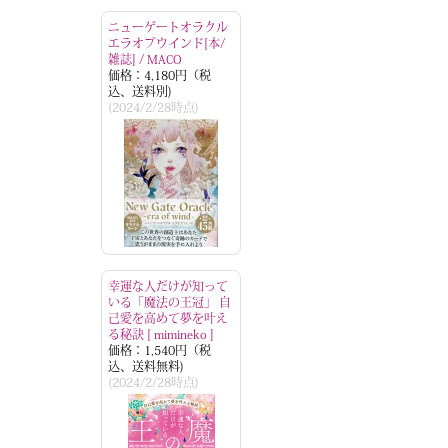
ニューゲートオラクル
エラオブウインド[本/
雑誌] / MACO
価格：4,180円（税
込、送料別)
(2024/2/28時点)
幸運な人だけが知って
いる「魔法の王冠」 自
己愛を高めて夢を叶え
る秘訣 [ mimineko ]
価格：1,540円（税
込、送料無料)
(2024/2/28時点)