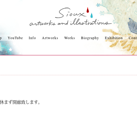
p
YouTube
Info
Artworks
Works
Biography
Exhibition
Cont
中は休まず開廊致します。