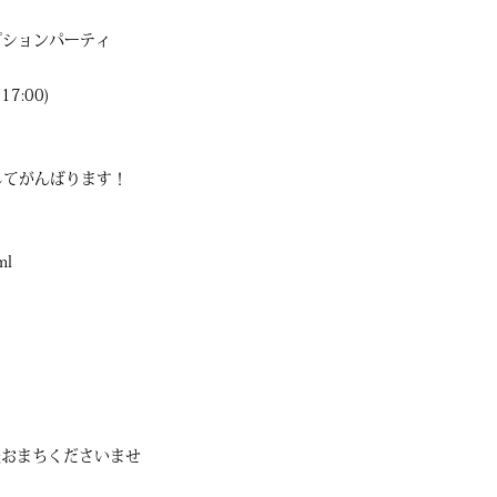
レセプションパーティ
7:00)
人としてがんばります！
ml
表おまちくださいませ