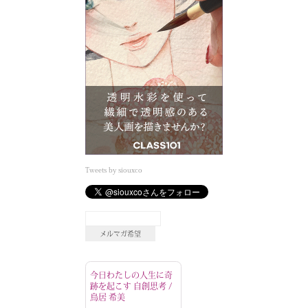
Tweets by siouxco
今日わたしの人生に奇
跡を起こす 自創思考 /
鳥居 希美