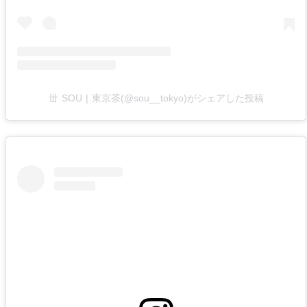
丗 SOU | 東京茶(@sou__tokyo)がシェアした投稿