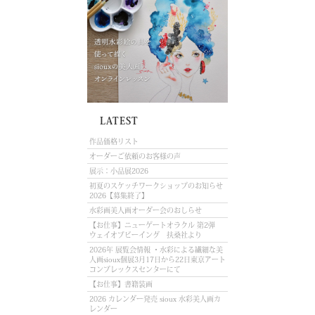
LATEST
作品価格リスト
オーダーご依頼のお客様の声
展示：小品展2026
初夏のスケッチワークショップのお知らせ
2026【募集終了】
水彩画美人画オーダー会のおしらせ
【お仕事】ニューゲートオラクル 第2弾
ウェイオブビーイング 扶桑社より
2026年 展覧会情報 ・水彩による繊細な美
人画sioux個展3月17日から22日東京アート
コンプレックスセンターにて
【お仕事】書籍装画
2026 カレンダー発売 sioux 水彩美人画カ
レンダー