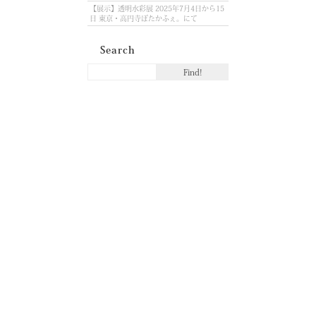
【展示】透明水彩展 2025年7月4日から15
日 東京・高円寺ぽたかふぇ。にて
Search