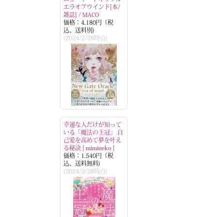
エラオブウインド[本/
雑誌] / MACO
価格：4,180円（税
込、送料別)
(2024/2/28時点)
幸運な人だけが知って
いる「魔法の王冠」 自
己愛を高めて夢を叶え
る秘訣 [ mimineko ]
価格：1,540円（税
込、送料無料)
(2024/2/28時点)