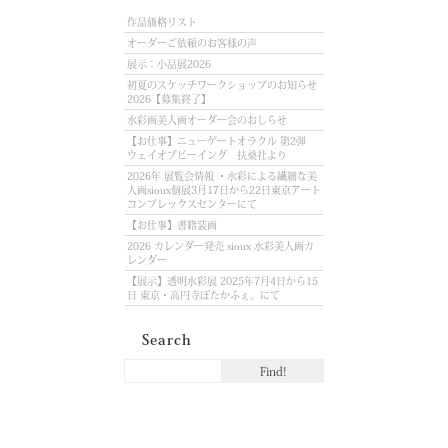
作品価格リスト
オーダーご依頼のお客様の声
展示：小品展2026
初夏のスケッチワークショップのお知らせ
2026【募集終了】
水彩画美人画オーダー会のおしらせ
【お仕事】ニューゲートオラクル 第2弾
ウェイオブビーイング 扶桑社より
2026年 展覧会情報 ・水彩による繊細な美
人画sioux個展3月17日から22日東京アート
コンプレックスセンターにて
【お仕事】書籍装画
2026 カレンダー発売 sioux 水彩美人画カ
レンダー
【展示】透明水彩展 2025年7月4日から15
日 東京・高円寺ぽたかふぇ。にて
Search