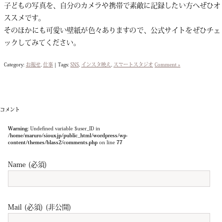
子どもの写真を、自分のカメラや携帯で素敵に記録したい方へぜひオ
ススメです。
そのほかにも可愛い壁紙が色々ありますので、公式サイトをぜひチェ
ックしてみてください。
Category:
お報せ
,
仕事
|
Tags:
SNS
,
インスタ映え
,
スマートスタジオ
Comment »
コメント
Warning
: Undefined variable $user_ID in
/home/maruro/sioux.jp/public_html/wordpress/wp-
content/themes/blass2/comments.php
on line
77
Name (必須)
Mail (必須) (非公開)