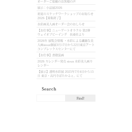
オーダーご依頼のお客様の声
展示：小品展2026
初夏のスケッチワークショップのお知らせ
2026【募集終了】
水彩画美人画オーダー会のおしらせ
【お仕事】ニューゲートオラクル 第2弾
ウェイオブビーイング 扶桑社より
2026年 展覧会情報 ・水彩による繊細な美
人画sioux個展3月17日から22日東京アート
コンプレックスセンターにて
【お仕事】書籍装画
2026 カレンダー発売 sioux 水彩美人画カ
レンダー
【展示】透明水彩展 2025年7月4日から15
日 東京・高円寺ぽたかふぇ。にて
Search