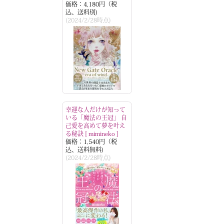
価格：4,180円（税
込、送料別)
(2024/2/28時点)
幸運な人だけが知って
いる「魔法の王冠」 自
己愛を高めて夢を叶え
る秘訣 [ mimineko ]
価格：1,540円（税
込、送料無料)
(2024/2/28時点)