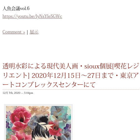
人魚会議vol.6
https://youtu.be/lyNsYleSGWc
Comment »
|
展示
透明水彩による現代美人画・sioux個展[喫花レジ
リエント] 2020年12月15日〜27日まで・東京ア
ートコンプレックスセンターにて
12月 7th, 2020 — 5:04pm