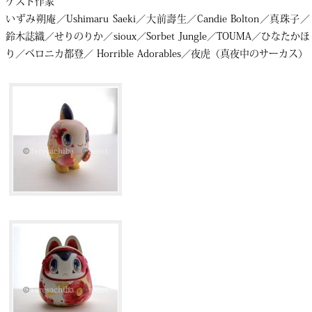
ゲスト作家
いずみ朔庵／Ushimaru Saeki／大前壽生／Candie Bolton／真珠子／
鈴木誌織／せりのりか／sioux／Sorbet Jungle／TOUMA／ひなたかほ
り／ベロニカ都登／ Horrible Adorables／夜虎（真夜中のサーカス）