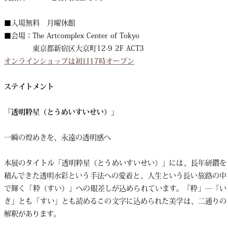
■入場無料 月曜休館
■会場：The Artcomplex Center of Tokyo
東京都新宿区大京町12-9 2F ACT3
オンラインショップは初日17時オープン
ステイトメント
「透明粋星（とうめいすいせい）」
一瞬の煌めきを、永遠の透明感へ
本展のタイトル「透明粋星（とうめいすいせい）」には、長年研鑽を
積んできた透明水彩という手法への愛着と、人生という長い旅路の中
で輝く「粋（すい）」への眼差しが込められています。「粋」―「い
き」とも「すい」とも読めるこの文字に込められた美学は、二通りの
解釈があります。