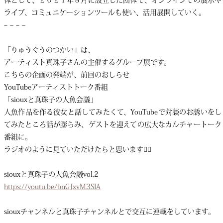
ライブ、コミュニケーションツールも使い、活用展開していく。
– – – –
「りゅうぐうのつかい」は、
アーティスト真珠子さんの主催するグループ展です。
こちらの企画の発端が、前回のおしらせ
YouTubeアーティストトーク番組
「siouxと真珠子の人魚会議」
人魚作品を作る彼女と話してみたくて、YouTubeで対談のお誘いをし
てみたところ話が膨らみ、ゲストを迎えての広大なカルチャートーク
番組に。
ラジオのように見ていただけたらと思います🧜‍♀️
siouxと真珠子の人魚会議vol.2
https://youtu.be/bnGJxvM3SIA
siouxチャンネルと真珠子チャンネルとで交互に連載をしています。