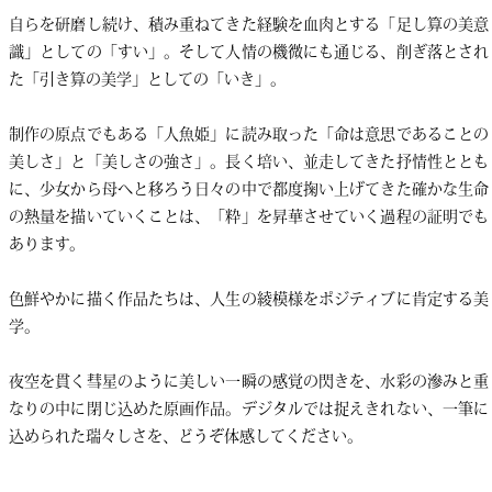
自らを研磨し続け、積み重ねてきた経験を血肉とする「足し算の美意
識」としての「すい」。そして人情の機微にも通じる、削ぎ落とされ
た「引き算の美学」としての「いき」。
制作の原点でもある「人魚姫」に読み取った「命は意思であることの
美しさ」と「美しさの強さ」。長く培い、並走してきた抒情性ととも
に、少女から母へと移ろう日々の中で都度掬い上げてきた確かな生命
の熱量を描いていくことは、「粋」を昇華させていく過程の証明でも
あります。
色鮮やかに描く作品たちは、人生の綾模様をポジティブに肯定する美
学。
夜空を貫く彗星のように美しい一瞬の感覚の閃きを、水彩の滲みと重
なりの中に閉じ込めた原画作品。デジタルでは捉えきれない、一筆に
込められた瑞々しさを、どうぞ体感してください。
– – – – – – –