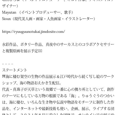
ザイナー）
Mayutan （イベントプロデューサー、歌手）
Sioux（現代美人画・画家・人魚画家・イラストレーター）
https://ryuuguunotukai.jimdosite.com/
水彩作品、ポタリー作品、真夜中のサーカスとのコラボアクセサリー
と複製原画を展示予定🧜‍♀️
– – – –
ステートメント
⛩海に棲む架空の生物の作品展示＆江戸時代から続く写し絵のワーク
ショップ、海の物語おえかき生配信。
代表・真珠子が天草という故郷で一番に心の拠り所としていて、創作
のテーマにもしている万物の根源である「海」。りゅうぐうのつかい
は、海に棲む、いろんな生き物や伝説や物語をモチーフに制作した作
品を、インターネットや最新技術も使い、企画、展示、ライブする団
体として、２０２１年８月に設立した団体で、オンラインでの展示や