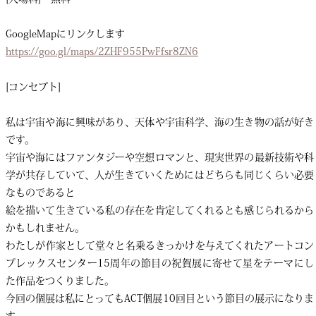
GoogleMapにリンクします
https://goo.gl/maps/2ZHF955PwFfsr8ZN6
[コンセプト]
私は宇宙や海に興味があり、天体や宇宙科学、海の生き物の話が好き
です。
宇宙や海にはファンタジーや空想ロマンと、現実世界の最新技術や科
学が共存していて、人が生きていくためにはどちらも同じくらい必要
なものであると
絵を描いて生きている私の存在を肯定してくれるとも感じられるから
かもしれません。
わたしが作家として堂々と名乗るきっかけを与えてくれたアートコン
プレックスセンター15周年の節目の祝賀展に寄せて星をテーマにし
た作品をつくりました。
今回の個展は私にとってもACT個展10回目という節目の展示になりま
す。