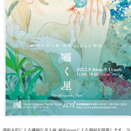
透明水彩による繊細な美人画 画家siouxによる個展を開催します。今