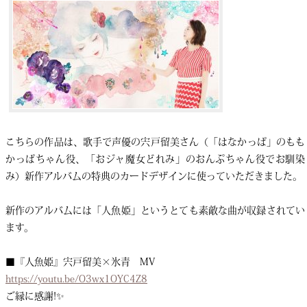
こちらの作品は、歌手で声優の宍戸留美さん（「はなかっぱ」のもも
かっぱちゃん役、「おジャ魔女どれみ」のおんぷちゃん役でお馴染
み）新作アルバムの特典のカードデザインに使っていただきました。
新作のアルバムには「人魚姫」というとても素敵な曲が収録されてい
ます。
■『人魚姫』宍戸留美×氷青 MV
https://youtu.be/O3wx1OYC4Z8
ご縁に感謝!✨