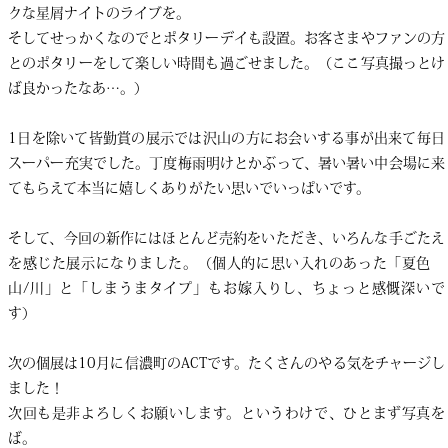
クな星屑ナイトのライブを。
そしてせっかくなのでとポタリーデイも設置。お客さまやファンの方
とのポタリーをして楽しい時間も過ごせました。（ここ写真撮っとけ
ば良かったなあ…。）
1日を除いて皆勤賞の展示では沢山の方にお会いする事が出来て毎日
スーパー充実でした。丁度梅雨明けとかぶって、暑い暑い中会場に来
てもらえて本当に嬉しくありがたい思いでいっぱいです。
そして、今回の新作にはほとんど売約をいただき、いろんな手ごたえ
を感じた展示になりました。（個人的に思い入れのあった「夏色
山/川」と「しまうまタイプ」もお嫁入りし、ちょっと感慨深いで
す）
次の個展は10月に信濃町のACTです。たくさんのやる気をチャージし
ました！
次回も是非よろしくお願いします。というわけで、ひとまず写真を
ば。