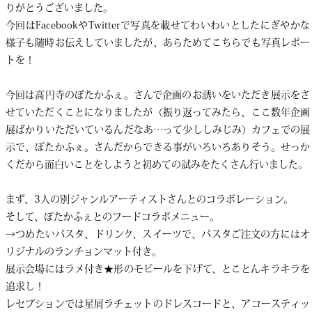
りがとうございました。
今回はFacebookやTwitterで写真を載せてわいわいとしたにぎやかな
様子も随時お伝えしていましたが、あらためてこちらでも写真レポー
トを！
今回は高円寺のぽたかふぇ。さんで企画のお誘いをいただき展示をさ
せていただくことになりましたが（振り返ってみたら、ここ数年企画
展ばかりいただいているんだなあ…って少ししみじみ）カフェでの展
示で、ぽたかふぇ。さんだからできる事がいろいろありそう。せっか
くだから面白いことをしようと初めての試みをたくさん行いました。
まず、3人の別ジャンルアーティストさんとのコラボレーション。
そして、ぽたかふぇとのフードコラボメニュー。
→つめたいパスタ、ドリンク、スイーツで、パスタご注文の方にはオ
リジナルのランチョンマット付き。
展示会場にはラメ付き★形のモビールを下げて、とことんキラキラを
追求し！
レセプションでは星屑ラチェットのドレスコードと、アコースティッ