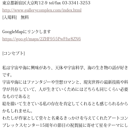
東京都新宿区大京町12-9 tel/fax 03-3341-3253
http://www.gallerycomplex.com/index.html
[入場料] 無料
GoogleMapにリンクします
https://goo.gl/maps/2ZHF955PwFfsr8ZN6
[コンセプト]
私は宇宙や海に興味があり、天体や宇宙科学、海の生き物の話が好き
です。
宇宙や海にはファンタジーや空想ロマンと、現実世界の最新技術や科
学が共存していて、人が生きていくためにはどちらも同じくらい必要
なものであると
絵を描いて生きている私の存在を肯定してくれるとも感じられるから
かもしれません。
わたしが作家として堂々と名乗るきっかけを与えてくれたアートコン
プレックスセンター15周年の節目の祝賀展に寄せて星をテーマにし