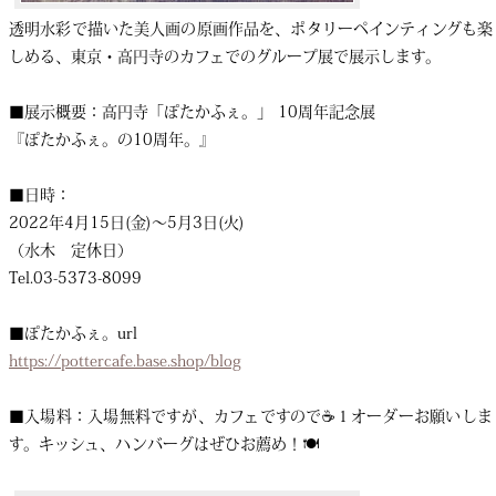
透明水彩で描いた美人画の原画作品を、ポタリーペインティングも楽
しめる、東京・高円寺のカフェでのグループ展で展示します。
■展示概要：高円寺「ぽたかふぇ。」 10周年記念展
『ぽたかふぇ。の10周年。』
■日時：
2022年4月15日(金)〜5月3日(火)
（水木 定休日）
Tel.03-5373-8099
■ぽたかふぇ。url
https://pottercafe.base.shop/blog
■入場料：入場無料ですが、カフェですので☕️１オーダーお願いしま
す。キッシュ、ハンバーグはぜひお薦め！🍽