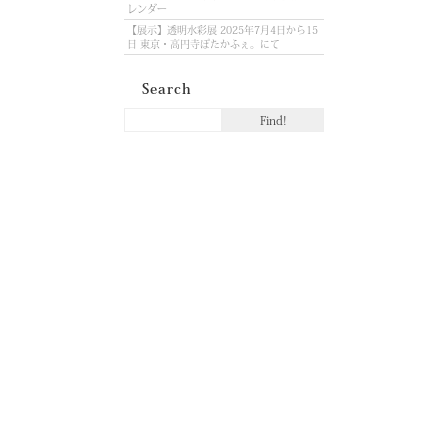
レンダー
【展示】透明水彩展 2025年7月4日から15
日 東京・高円寺ぽたかふぇ。にて
Search