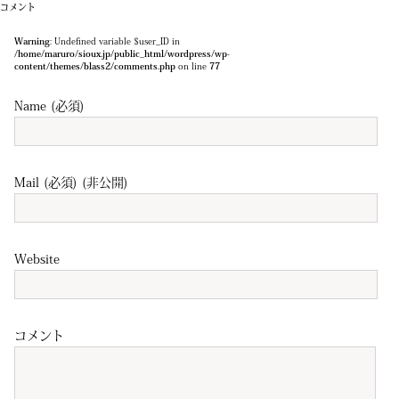
コメント
Warning
: Undefined variable $user_ID in
/home/maruro/sioux.jp/public_html/wordpress/wp-
content/themes/blass2/comments.php
on line
77
Name (必須)
Mail (必須) (非公開)
Website
コメント