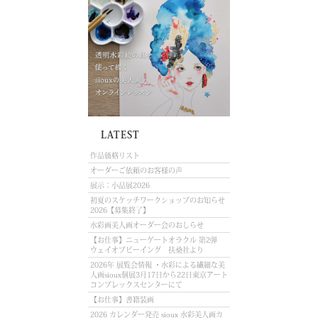
LATEST
作品価格リスト
オーダーご依頼のお客様の声
展示：小品展2026
初夏のスケッチワークショップのお知らせ
2026【募集終了】
水彩画美人画オーダー会のおしらせ
【お仕事】ニューゲートオラクル 第2弾
ウェイオブビーイング 扶桑社より
2026年 展覧会情報 ・水彩による繊細な美
人画sioux個展3月17日から22日東京アート
コンプレックスセンターにて
【お仕事】書籍装画
2026 カレンダー発売 sioux 水彩美人画カ